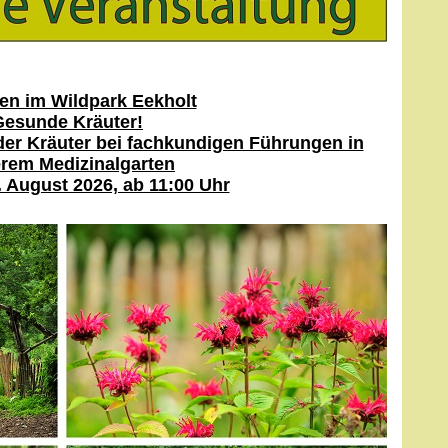
en im Wildpark Eekholt
Gesunde Kräuter!
 der Kräuter bei fachkundigen Führungen in
rem Medizinalgarten
. August 2026, ab 11:00 Uhr