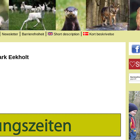
|
|
|
|
Newsletter
Barrierefreiheit
Short description
Kort beskrivelse
ark Eekholt
Unters
unser
Arbeit
mit un