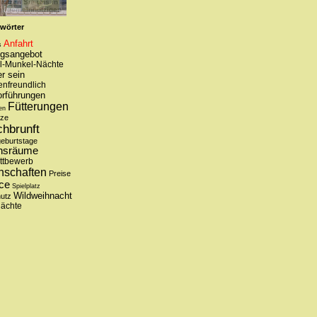
ungsverein!
wörter
Anfahrt
s
ngsangebot
l-Munkel-Nächte
r sein
enfreundlich
orführungen
Fütterungen
en
tze
chbrunft
geburtstage
nsräume
ttbewerb
nschaften
Preise
ce
Spielplatz
Wildweihnacht
hutz
nächte