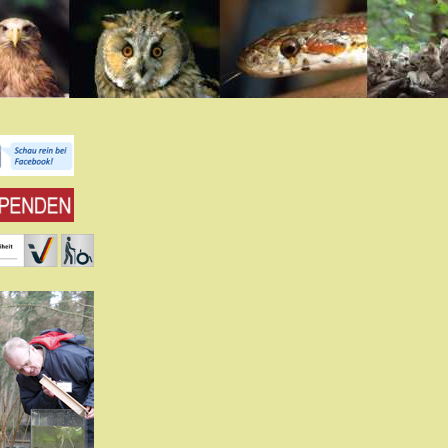
tützen Sie uns in
er gemeinnützigen
serem