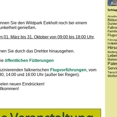
Förder
Schlag
Aktuelle
Bildu
können Sie den Wildpark Eekholt noch bei einem
Dunke
unkelheit genießen.
Falkne
Famili
Flugv
 01. März bis 31. Oktober von 09:00 bis 18:00 Uhr,
Führung
Grillplä
Hirs
önnen Sie durch das Drehtor hinausgehen.
Kinder
Lebe
Malwe
die
öffentlichen Fütterungen
Pate
Servi
aszinierenden falknerischen
Flugvorführungen,
vom
Tiersc
:30, 14:00 und 16:00 Uhr (außer bei Regen).
Wolfs
ielen neuen Eindrücken!
illkommen!